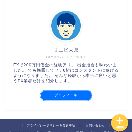
甘エビ太郎
FXエキスパートナー管理人
XMの口座開設の手順
FXで200万円借金の経験アリ。 出金拒否も味わいま
した。 でも挽回して 7，8桁はコンスタントに稼げる
ようになりました。 そんな経験から本当に良いと思
AXIORYの口座開設の手順
うFX業者だけを紹介します。
TitanFXの口座開設の手順
プロフィール
プライバシーポリシー＆免責事項
お問い合わせ
MENU