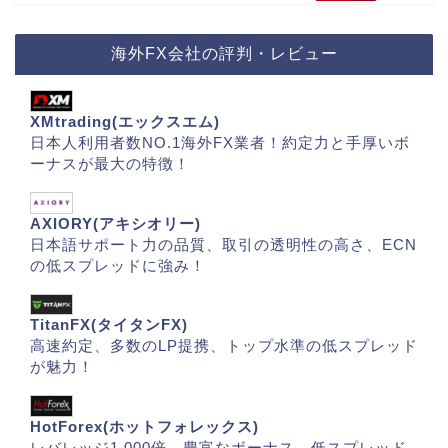
海外FX会社の評判・レビュー
XMtrading(エックスエム)
日本人利用者数NO.1海外FX業者！約定力と手厚いボ
ーナスが最大の特徴！
AXIORY(アキシオリー)
日本語サポート力の品質、取引の透明性の高さ、ECN
の低スプレッドに強み！
TitanFX(タイタンFX)
高速約定、多数のLP提携、トップ水準の低スプレッド
が魅力！
HotForex(ホットフォレックス)
レバレッジ1,000倍、豊富なボーナス、低スプレッド