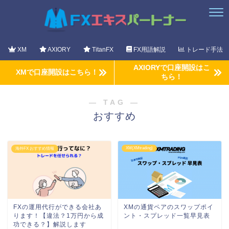
XM
AXIORY
TitanFX
FX用語解説
トレード手法
AXIORYで口座開設はこ
XMで口座開設はこちら！
ちら！
― TAG ―
おすすめ
XM(XMtrading)
海外FX おすすめ情報
FXの運用代行ができる会社あ
XMの通貨ペアのスワップポイ
ります！【違法？1万円から成
ント・スプレッド一覧早見表
功できる？】解説します