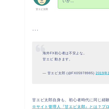
いか…
甘エビ太郎
･･･
海外FX初心者は不安よな。
甘エビ 動きます。
— 甘エビ太郎 (@FX05978985)
2019年
甘エビ太郎自身も、初心者時代に同じ経
※サイト管理人『甘エビ太郎』とは？プロ