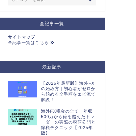
全記事一覧
サイトマップ
全記事一覧はこちら
最新記事
【2025年最新版】海外FX
の始め方｜初心者がゼロか
ら始める全手順をエビ流で
解説！
海外FX税金の全て！年収
500万から億を超えたトレ
ーダーの実際の税額公開と
節税テクニック【2025年
版】