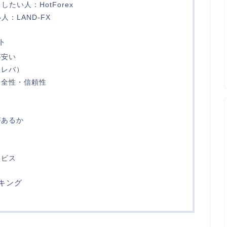
たい人：HotForex
：LAND-FX
ト
が安い
イレバ）
安全性・信頼性
さ
があるか
ービス
キング