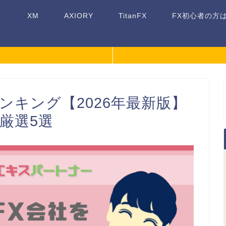
XM
AXIORY
TitanFX
FX初心者の方
ンキング【2026年最新版】
が厳選5選