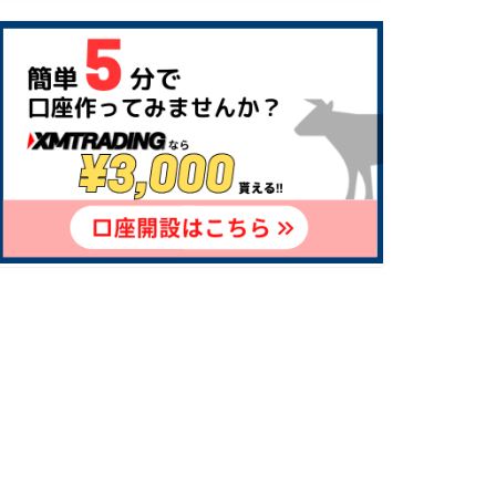
初心者向け、少ない資金から始めた
い人：XM
資金の安全性を重視したい人：
AXIORY
スキャルピング（短期売買）を行い
たい人：TitanFX
高いレバレッジでトレードしたい
人：HotForex
約定スピードを重視したい人：
LAND-FX
海外FX口座9つの比較ポイント
1.スプレッド（手数料）が安い
2.レバレッジの高さ（ハイレバ）
3.ライセンス状況など、安全性・信
頼性
4.約定力の速さ
5.スワップポイントの高さ