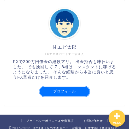
甘エビ太郎
FXエキスパートナー管理人
XMの口座開設の手順
FXで200万円借金の経験アリ。 出金拒否も味わいま
した。 でも挽回して 7，8桁はコンスタントに稼げる
ようになりました。 そんな経験から本当に良いと思
AXIORYの口座開設の手順
うFX業者だけを紹介します。
TitanFXの口座開設の手順
プロフィール
プライバシーポリシー＆免責事項
お問い合わせ
MENU
2017–2026 海外FX口座のエキスパートが厳選！おすすめFX業者を紹介！