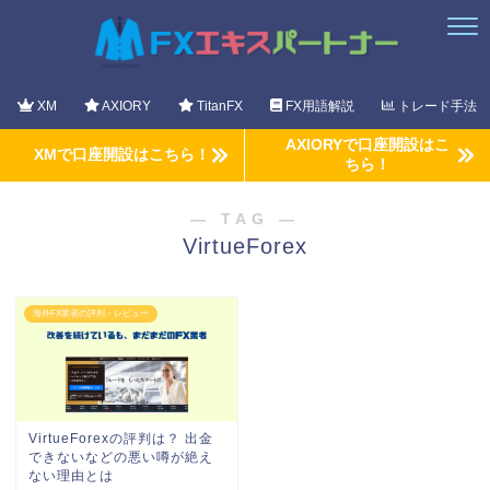
XM
AXIORY
TitanFX
FX用語解説
トレード手法
AXIORYで口座開設はこ
XMで口座開設はこちら！
ちら！
― TAG ―
VirtueForex
海外FX業者の評判・レビュー
VirtueForexの評判は？ 出金
できないなどの悪い噂が絶え
ない理由とは