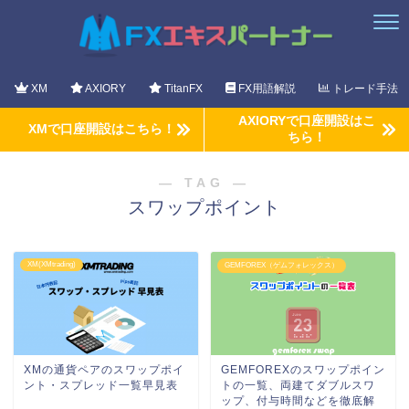
XM
AXIORY
TitanFX
FX用語解説
トレード手法
AXIORYで口座開設はこ
XMで口座開設はこちら！
ちら！
― TAG ―
スワップポイント
XM(XMtrading)
GEMFOREX（ゲムフォレックス）
XMの通貨ペアのスワップポイ
GEMFOREXのスワップポイン
ント・スプレッド一覧早見表
トの一覧、両建てダブルスワ
ップ、付与時間などを徹底解