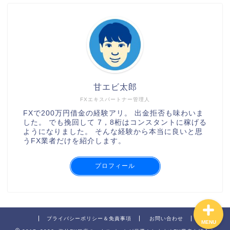
甘エビ太郎
FXエキスパートナー管理人
XMの口座開設の手順
FXで200万円借金の経験アリ。 出金拒否も味わいま
した。 でも挽回して 7，8桁はコンスタントに稼げる
ようになりました。 そんな経験から本当に良いと思
AXIORYの口座開設の手順
うFX業者だけを紹介します。
TitanFXの口座開設の手順
プロフィール
プライバシーポリシー＆免責事項
お問い合わせ
MENU