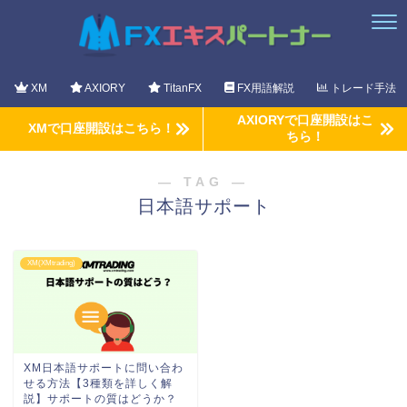
XM
AXIORY
TitanFX
FX用語解説
トレード手法
AXIORYで口座開設はこ
XMで口座開設はこちら！
ちら！
― TAG ―
日本語サポート
XM(XMtrading)
XM日本語サポートに問い合わ
せる方法【3種類を詳しく解
説】サポートの質はどうか？