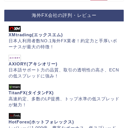
海外FX会社の評判・レビュー
XMtrading(エックスエム)
日本人利用者数NO.1海外FX業者！約定力と手厚いボ
ーナスが最大の特徴！
AXIORY(アキシオリー)
日本語サポート力の品質、取引の透明性の高さ、ECN
の低スプレッドに強み！
TitanFX(タイタンFX)
高速約定、多数のLP提携、トップ水準の低スプレッド
が魅力！
HotForex(ホットフォレックス)
レバレッジ1,000倍、豊富なボーナス、低スプレッド