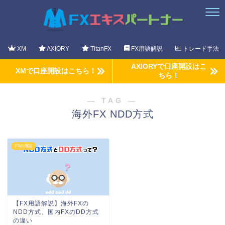
XM
AXIORY
TitanFX
FX用語解説
トレード手法
AXIORYで口座開設はこ
XMで口座開設はこちら！
ちら！
― TAG ―
海外FX NDD方式
FXの用語
【FX用語解説】海外FXの
NDD方式、国内FXのDD方式
の違い