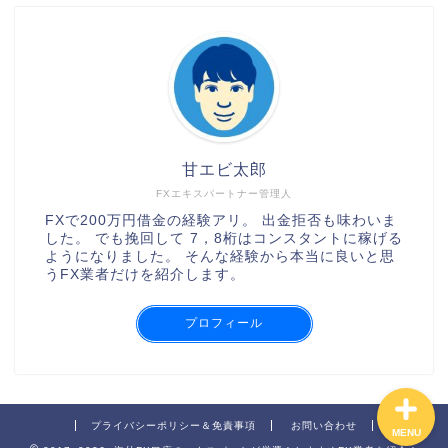
甘エビ太郎
FXエキスパートナー管理人
XMの口座開設の手順
FXで200万円借金の経験アリ。 出金拒否も味わいま
した。 でも挽回して 7，8桁はコンスタントに稼げる
ようになりました。 そんな経験から本当に良いと思
AXIORYの口座開設の手順
うFX業者だけを紹介します。
TitanFXの口座開設の手順
プロフィール
プライバシーポリシー＆免責事項
お問い合わせ
MENU