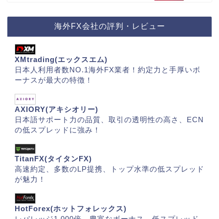
海外FX会社の評判・レビュー
XMtrading(エックスエム)
日本人利用者数NO.1海外FX業者！約定力と手厚いボ
ーナスが最大の特徴！
AXIORY(アキシオリー)
日本語サポート力の品質、取引の透明性の高さ、ECN
の低スプレッドに強み！
TitanFX(タイタンFX)
高速約定、多数のLP提携、トップ水準の低スプレッド
が魅力！
HotForex(ホットフォレックス)
レバレッジ1,000倍、豊富なボーナス、低スプレッド