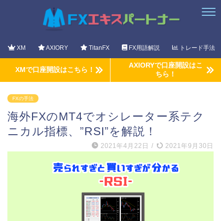
XM
AXIORY
TitanFX
FX用語解説
トレード手法
AXIORYで口座開設はこ
XMで口座開設はこちら！
ちら！
FXの手法
海外FXのMT4でオシレーター系テク
ニカル指標、”RSI”を解説！
2021年4月22日
/
2021年9月30日