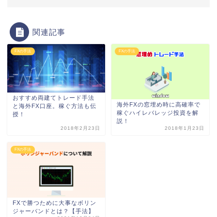
関連記事
FXの手法
FXの手法
おすすめ両建てトレード手法
海外FXの窓埋め時に高確率で
と海外FX口座。稼ぐ方法も伝
稼ぐハイレバレッジ投資を解
授！
説！
2018年2月23日
2018年1月23日
FXの手法
FXで勝つために大事なボリン
ジャーバンドとは？【手法】