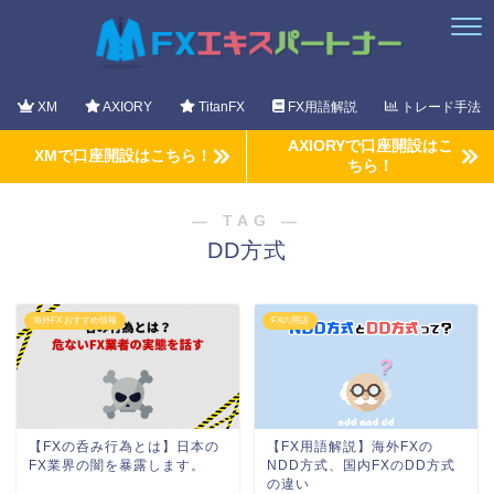
XM
AXIORY
TitanFX
FX用語解説
トレード手法
AXIORYで口座開設はこ
XMで口座開設はこちら！
ちら！
― TAG ―
DD方式
海外FX おすすめ情報
FXの用語
【FXの呑み行為とは】日本の
【FX用語解説】海外FXの
FX業界の闇を暴露します。
NDD方式、国内FXのDD方式
の違い