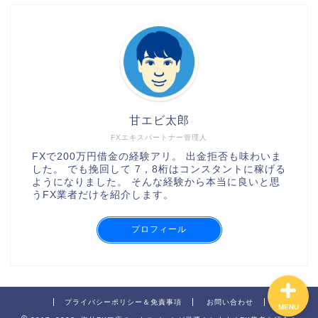
甘エビ太郎
FXエキスパートナー管理人
XMの口座開設の手順
FXで200万円借金の経験アリ。 出金拒否も味わいま
した。 でも挽回して 7，8桁はコンスタントに稼げる
ようになりました。 そんな経験から本当に良いと思
AXIORYの口座開設の手順
うFX業者だけを紹介します。
TitanFXの口座開設の手順
プロフィール
プライバシーポリシー＆免責事項
お問い合わせ
MENU