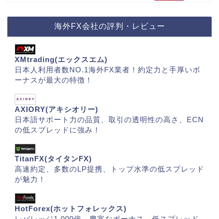
海外FX会社の評判・レビュー
XMtrading(エックスエム)
日本人利用者数NO.1海外FX業者！約定力と手厚いボ
ーナスが最大の特徴！
AXIORY(アキシオリー)
日本語サポート力の品質、取引の透明性の高さ、ECN
の低スプレッドに強み！
TitanFX(タイタンFX)
高速約定、多数のLP提携、トップ水準の低スプレッド
が魅力！
HotForex(ホットフォレックス)
レバレッジ1,000倍、豊富なボーナス、低スプレッド