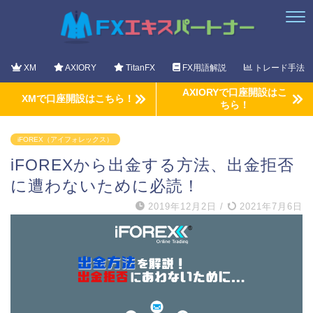
XM
AXIORY
TitanFX
FX用語解説
トレード手法
AXIORYで口座開設はこ
XMで口座開設はこちら！
ちら！
iFOREX（アイフォレックス）
iFOREXから出金する方法、出金拒否
に遭わないために必読！
2019年12月2日
/
2021年7月6日