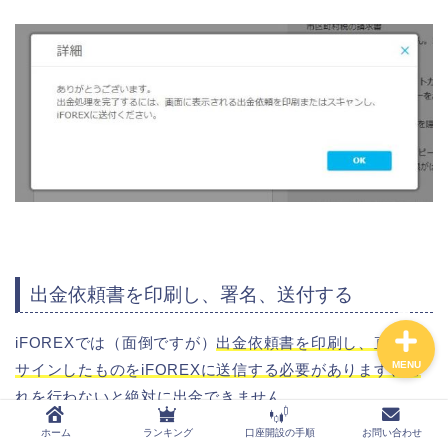
XMの口座開設の手順
AXIORYの口座開設の手順
TitanFXの口座開設の手順
出金依頼書を印刷し、署名、送付する
iFOREXでは（面倒ですが）
出金依頼書を印刷し、直筆で
MENU
サインしたものをiFOREXに送信する必要があります、こ
れを行わないと絶対に出金できません。
ホーム
ランキング
口座開設の手順
お問い合わせ